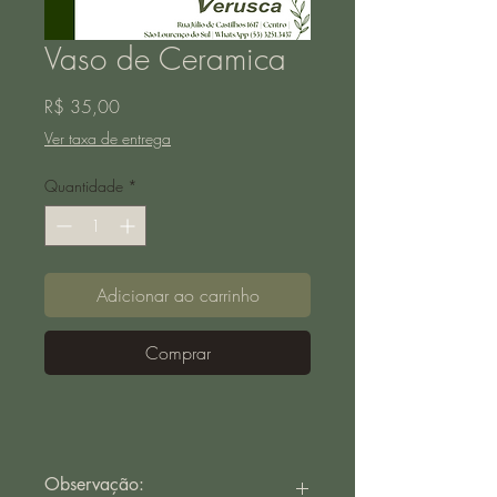
Vaso de Ceramica
Preço
R$ 35,00
Ver taxa de entrega
Quantidade
*
Adicionar ao carrinho
Comprar
Observação: