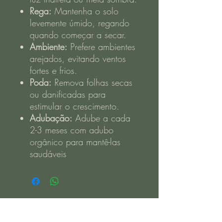
Rega:
Mantenha o solo
levemente úmido, regando
quando começar a secar.
Ambiente:
Prefere ambientes
arejados, evitando ventos
fortes e frios.
Poda:
Remova folhas secas
ou danificadas para
estimular o crescimento.
Adubação:
Adube a cada
2-3 meses com adubo
orgânico para mantê-las
saudáveis