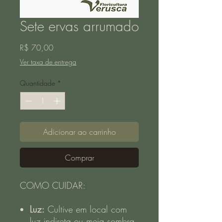
Sete ervas arrumado
Preço
R$ 70,00
Ver taxa de entrega
Quantidade
*
Adicionar ao carrinho
Comprar
COMO CUIDAR:
Luz:
Cultive em local com
luz indireta ou meia sombra.