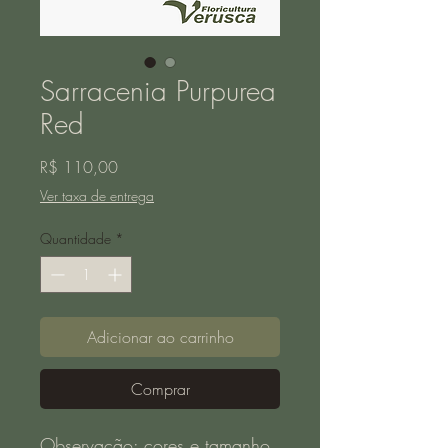
Sarracenia Purpurea
Red
Preço
R$ 110,00
Ver taxa de entrega
Quantidade
*
Adicionar ao carrinho
Comprar
Observação: cores e tamanho