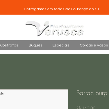
Entregamos em toda São Lourenço do sul
Substratos
Buquês
Especiais
Coroas e Vasos
Sarrac purp
Preço
R$ 140,00