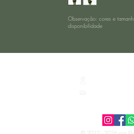
Observação: cores e tamanh
disponibilidade
R. Júlio de Castilh
São Lourenço do S
Floriculturaverus
(53) 3251-3437
© 2022 - 2026 por Flor