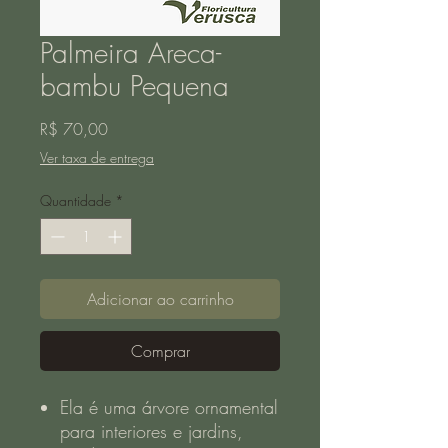
Palmeira Areca-
bambu Pequena
Preço
R$ 70,00
Ver taxa de entrega
Quantidade
*
Adicionar ao carrinho
Comprar
Ela é uma árvore ornamental
para interiores e jardins,