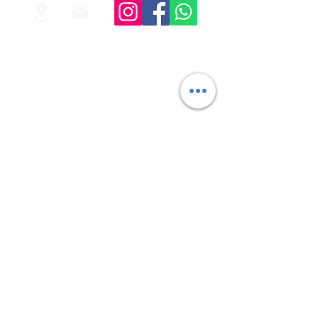
plantinha do jeito que você preferir.
Rega
A rega é frequente, sem deixar o solo
encharcado. Para descobrir se precisa
regar ou não, coloque o dedo na terra e
verifique se está úmido. Se não estiver,
coloque água. Também é essencial
borrifar as folhas em períodos mais
quentes.
Solo
Para garantir um crescimento saudável, é
essencial que o solo esteja bem
adubado. Ao plantar a palmeira areca
bambu no vaso, crie uma camada de
drenagem, para evitar o acúmulo de
água.
Temperatura
A palmeira cresce com vigor em áreas
em iluminadas. Por isso, certifique-se de
que ela terá uma boa fonte de luz
durante todo o dia.