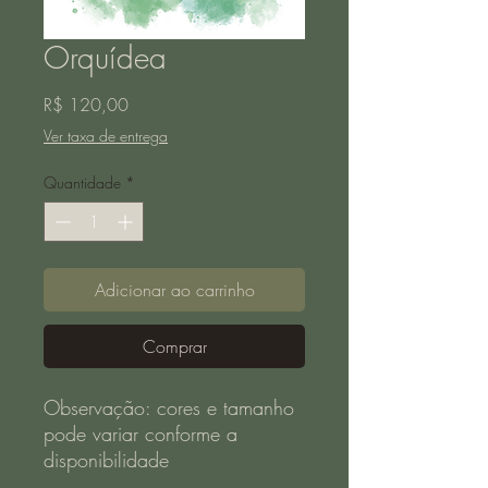
Orquídea
Preço
R$ 120,00
Ver taxa de entrega
Quantidade
*
Adicionar ao carrinho
Comprar
Observação: cores e tamanho
pode variar conforme a
disponibilidade