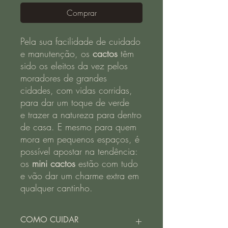
Comprar
Pela sua facilidade de cuidado
e manutenção, os
cactos
têm
sido os eleitos da vez pelos
moradores de grandes
cidades, com vidas corridas,
para dar um toque de verde
e trazer a natureza para dentro
de casa. E mesmo para quem
mora em pequenos espaços, é
possível apostar na tendência:
os
mini cactos
estão com tudo
e vão dar um charme extra em
qualquer cantinho.
COMO CUIDAR