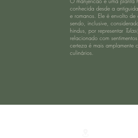
O manjericão é uma planta h
conhecida desde a antiguida
e romanos. Ele é envolto de c
sendo, inclusive, considerad
hindus, por representar
Tulasi
relacionado com sentimentos
certeza é mais amplamente c
culinários.
R. Júlio de Castilh
São Lourenço do S