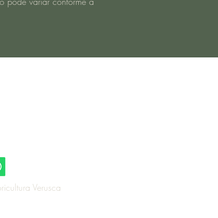
o pode variar conforme a
os, 1617 - Centro
ul - RS, 96170-000
ca@outlook.com.br
icultura Verusca