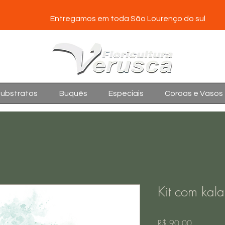
Entregamos em toda São Lourenço do sul
Substratos
Buquês
Especiais
Coroas e Vasos
Kit com kal
Preço
R$ 90,00