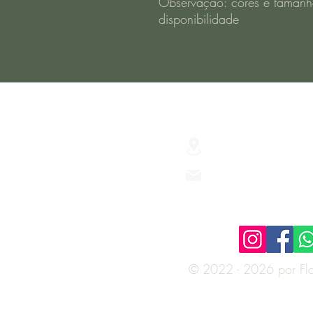
Observação: cores e tamanh
disponibilidade
R. Júlio de Castilh
São Lourenço do S
Floriculturaverus
(53) 3251-3437
© 2022 - 2026 por Flor