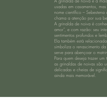
A grinalda de noiva é a mais 
usadas em casamentos, mas
nome científico – Sebestena
chama a atenção por sua bel
A grinalda de noiva é conhe
amor”, e com razão: seu int
sentimentos profundos e lem
Ela também está relacionada 
simboliza o renascimento da 
serve para abençoar o matri
Para quem deseja trazer um 
as grinaldas de noivas são 
delicadas e cheias de signi
ainda mais memorável.