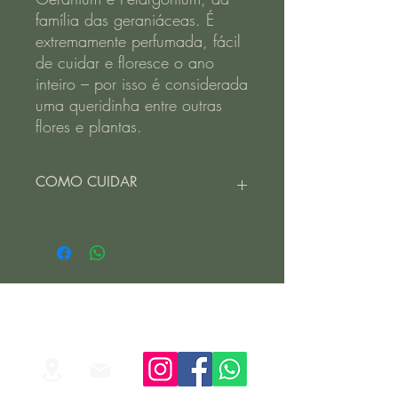
família das geraniáceas. É
extremamente perfumada, fácil
de cuidar e floresce o ano
inteiro – por isso é considerada
uma queridinha entre outras
flores e plantas.
COMO CUIDAR
Por conta de sua origem na África do
Sul, o gerânio planta é perene e floresce
ao longo de todo o ano. Mas, para isso
acontecer, é preciso aprender como
cuidar de gerânio nas mesmas
condições climáticas de sua origem:
ambientes iluminados, quentes e com
pouca água.
O gerânio planta não sobrevive ao frio e
muito menos floresce sem receber a luz