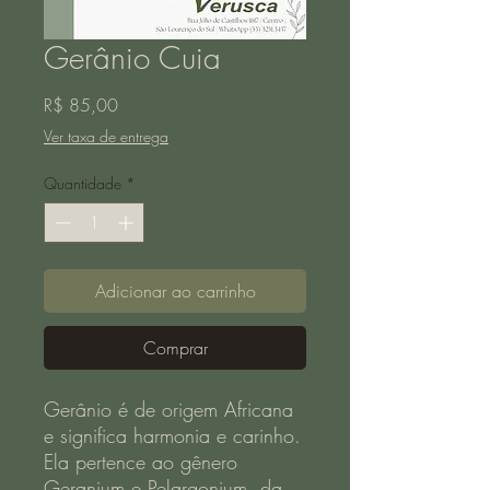
Gerânio Cuia
Preço
R$ 85,00
Ver taxa de entrega
Quantidade
*
Adicionar ao carrinho
Comprar
Gerânio é de origem Africana
e significa harmonia e carinho.
Ela pertence ao gênero
Geranium e Pelargonium, da