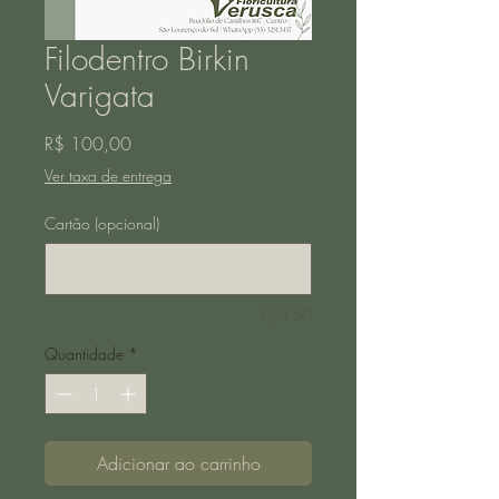
Filodentro Birkin
Varigata
Preço
R$ 100,00
Ver taxa de entrega
Cartão (opcional)
0/150
Quantidade
*
Adicionar ao carrinho