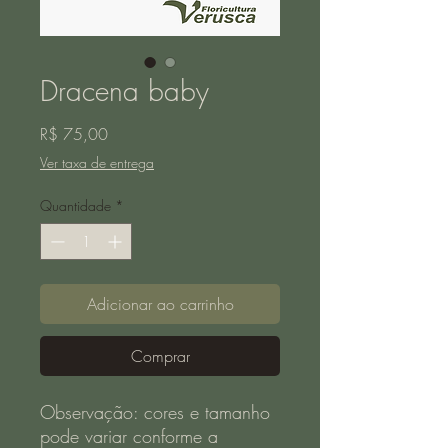
Dracena baby
Preço
R$ 75,00
Ver taxa de entrega
Quantidade
*
Adicionar ao carrinho
Comprar
Observação: cores e tamanho
pode variar conforme a