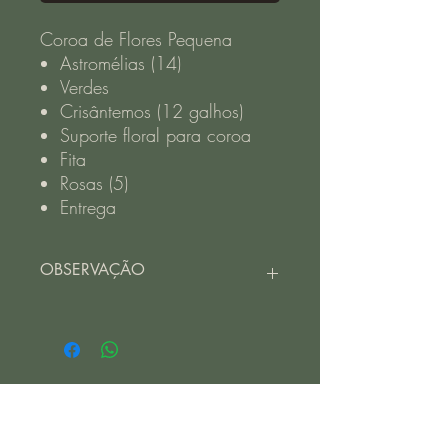
Coroa de Flores Pequena
Astromélias (14)
Verdes
Crisântemos (12 galhos)
Suporte floral para coroa
Fita
Rosas (5)
Entrega
OBSERVAÇÃO
CORES,TAMANHO E MODELOS PODE
VARIAR CONFORME A
DISPONIBILIDADE OU PEDIDO.