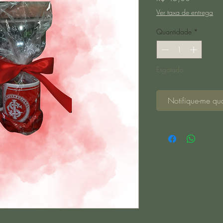
Ver taxa de entrega
Quantidade
*
Esgotado
Notifique-me qua