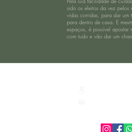
Pela sua facilidade de cuid
sido os eleitos da vez pelo
vidas corridas, para dar um 
para dentro de casa. E me
espaços, é possível apostar
com tudo e vão dar um charm
R. Júlio de Castilh
São Lourenço do S
Floriculturaverus
(53) 3251-3437