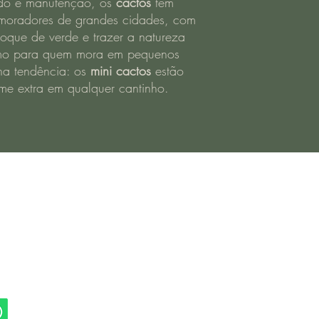
ado e manutenção, os
cactos
têm
A preparação do solo 
s moradores de grandes cidades, com
jardinagem. Afinal, é d
toque de verde e trazer a natureza
nutrientes necessários
smo para quem mora em pequenos
busca como cuidar do c
precisa ser permeável
 na tendência: os
mini cactos
estão
para que não fique e
e extra em qualquer cantinho.
Como os cactos são de
ambiente mais seco. O
com quantidades iguais
criar um ambiente mais
consequentemente, a pl
2. O vaso
O vaso também possui 
do ambiente. Em lojas
os, 1617 - Centro
encontra uma grande v
ul - RS, 96170-000
diferentes característic
Os vasos de cerâmica,
ca@outlook.com.br
indicados para cactos.
evapore com mais facili
sequinha. Além disso, 
perfeitamente com a b