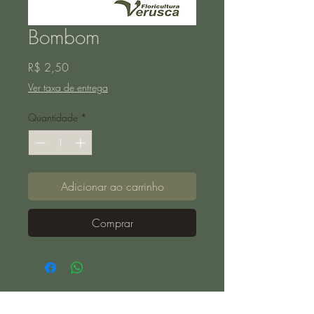
Bombom
Preço
R$ 2,50
Ver taxa de entrega
Quantidade
*
Adicionar ao carrinho
Comprar