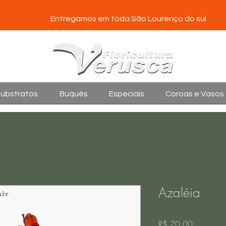
Entregamos em toda São Lourenço do sul
Substratos
Buquês
Especiais
Coroas e Vasos
Azaléia
Preço
R$ 70,00