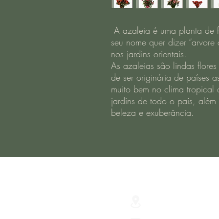
A azaleia é uma planta de fl
seu nome quer dizer “arvore 
nos jardins orientais.
As azaleias são lindas flor
de ser originária de países as
muito bem no clima tropical d
jardins de todo o país, além
beleza e exuberância.
R. Júlio de Castilh
São Lourenço do S