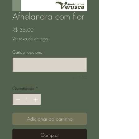
Afhelandra com flor
Preço
R$ 35,00
Ver taxa de entrega
Cartão (opcional)
0/150
Quantidade
*
Adicionar ao carrinho
Comprar