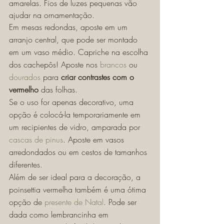
amarelas. Fios de luzes pequenas vão 
ajudar na ornamentação. 
Em mesas redondas, aposte em um 
arranjo central, que pode ser montado 
em um vaso médio. Capriche na escolha 
dos cachepôs! Aposte nos 
brancos
 ou 
dourados
 para 
criar contrastes com o 
vermelho
 das folhas. 
Se o uso for apenas decorativo, uma 
opção é colocá-la temporariamente em 
um recipientes de vidro, amparada por 
cascas de pinus
. Aposte em vasos 
arredondados ou em cestos de tamanhos 
diferentes. 
Além de ser ideal para a decoração, a 
poinsettia vermelha também é uma ótima 
opção de 
presente de Natal
. Pode ser 
dada como lembrancinha em 