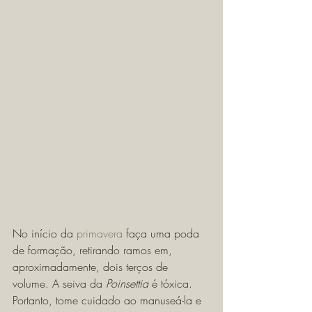
No início da 
primavera
 faça uma poda 
de formação, retirando ramos em, 
aproximadamente, dois terços de 
volume. A seiva da 
Poinsettia
 é tóxica. 
Portanto, tome cuidado ao manuseá-la e 