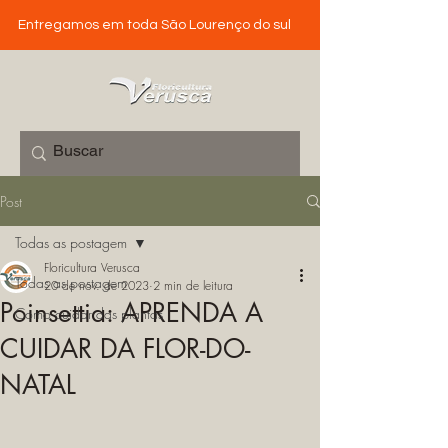
Entregamos em toda São Lourenço do sul
Post
Todas as postagem
Floricultura Verusca
Todas as postagem
20 de nov. de 2023
2 min de leitura
Poinsettia: APRENDA A
Como cuidar das plantas
CUIDAR DA FLOR-DO-
NATAL