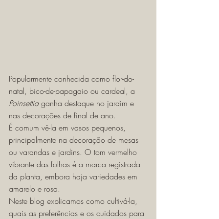
Popularmente conhecida como flor-do-
natal, bico-de-papagaio ou cardeal, a 
Poinsettia 
ganha destaque no jardim e 
nas decorações de final de ano. 
É comum vê-la em vasos pequenos, 
principalmente na decoração de mesas 
ou varandas e jardins. O tom vermelho 
vibrante das folhas é a marca registrada 
da planta, embora haja variedades em 
amarelo e rosa. 
Neste blog explicamos como cultivá-la, 
quais as preferências e os cuidados para 