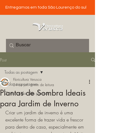
Entregamos em toda São Lourenço do sul
Post
Todas as postagem
Floricultura Verusca
Todas as postagem
24 de jun.
4 min de leitura
Plantas de Sombra Ideais
Como cuidar das plantas
para Jardim de Inverno
Criar um jardim de inverno é uma 
excelente forma de trazer vida e frescor 
para dentro de casa, especialmente em 