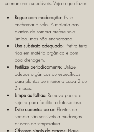
se manterem saudáveis. Veja o que fazer:
Regue com moderação
: Evite 
encharcar o solo. A maioria das 
plantas de sombra prefere solo 
úmido, mas não encharcado.
Use substrato adequado
: Prefira terra 
rica em matéria orgânica e com 
boa drenagem.
Fertilize periodicamente
: Utilize 
adubos orgânicos ou específicos 
para plantas de interior a cada 2 ou 
3 meses.
Limpe as folhas
: Remova poeira e 
sujeira para facilitar a fotossíntese.
Evite correntes de ar
: Plantas de 
sombra são sensíveis a mudanças 
bruscas de temperatura.
Observe sinais de pragas
: Fique 