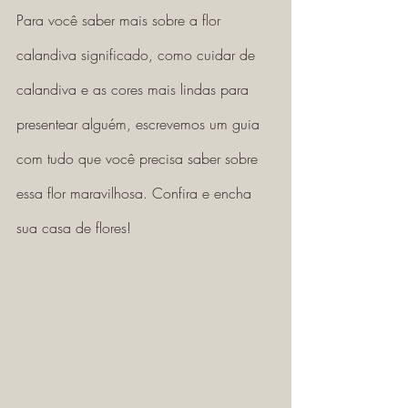
Para você saber mais sobre a flor 
calandiva significado, como cuidar de 
calandiva e as cores mais lindas para 
presentear alguém, escrevemos um guia 
com tudo que você precisa saber sobre 
essa flor maravilhosa. Confira e encha 
sua casa de flores! 