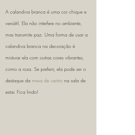
A calandiva branca é uma cor chique e 
versátil. Ela não interfere no ambiente, 
mas transmite paz. Uma forma de usar a 
calandiva branca na decoração é 
misturar ela com outras cores vibrantes, 
como a rosa. Se preferir, ela pode ser o 
destaque da 
mesa de centro
 na sala de 
estar. Fica lindo!